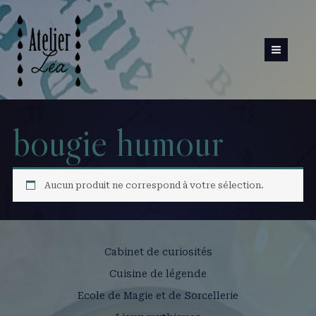
Aller
au
contenu
bougie humour
Aucun produit ne correspond à votre sélection.
Cabinet de curiosités
Cuisine de légende
Ecole de Magie et de Sorcellerie