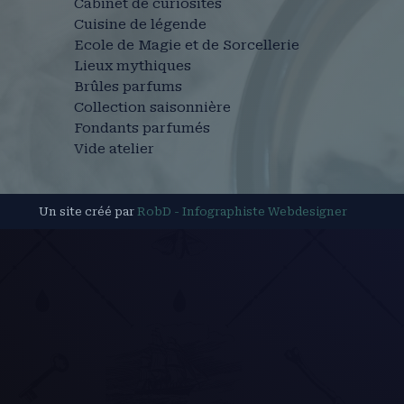
Cabinet de curiosités
Cuisine de légende
Ecole de Magie et de Sorcellerie
Lieux mythiques
Brûles parfums
Collection saisonnière
Fondants parfumés
Vide atelier
Un site créé par
RobD - Infographiste Webdesigner