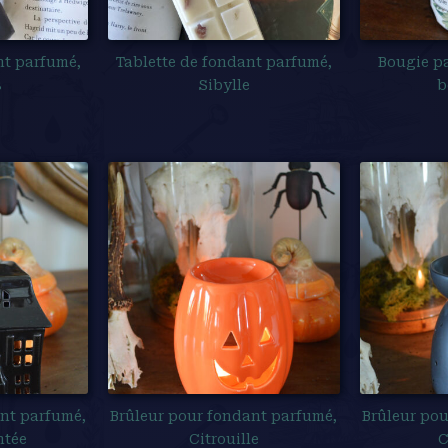
nt parfumé,
Tablette de fondant parfumé,
Bougie p
s
Sibylle
b
ant parfumé,
Brûleur pour fondant parfumé,
Brûleur pou
ntée
Citrouille
C