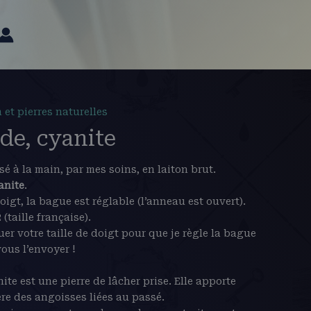
 et pierres naturelles
de, cyanite
é à la main, par mes soins, en laiton brut.
anite
.
oigt, la bague est réglable (l’anneau est ouvert).
 (taille française).
er votre taille de doigt pour que je règle la bague
ous l’envoyer !
nite est une pierre de lâcher prise. Elle apporte
bère des angoisses liées au passé.