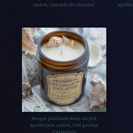
ambré, Cascade de chocolat
apothi
Bougie parfumée dans un pot
apothicaire ambré, Cité perdue
d’Atlantide