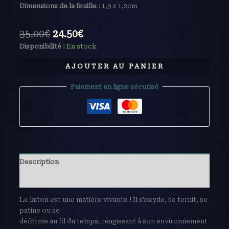
Dimensions de la feuille :
1,9 x 1,2cm
35.00
€
24.50
€
Disponibilité :
En stock
AJOUTER AU PANIER
Paiement en ligne sécurisé
Description
Avis (0)
Le laiton est une matière vivante ! Il s’oxyde, se ternit, se
patine ou se
déforme au fil du temps, réagissant à son environnement