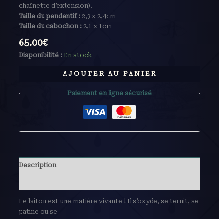
chaînette d’extension).
Taille du pendentif :
2,9 x 2,4cm
Taille du cabochon :
2,1 x 1cm
65.00
€
Disponibilité :
En stock
AJOUTER AU PANIER
Paiement en ligne sécurisé
Description
Avis (0)
Le laiton est une matière vivante ! Il s’oxyde, se ternit, se
patine ou se