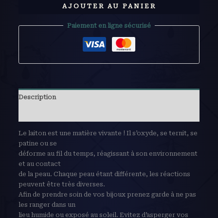
AJOUTER AU PANIER
Paiement en ligne sécurisé
Description
Avis (0)
Le laiton est une matière vivante ! Il s’oxyde, se ternit, se
patine ou se
déforme au fil du temps, réagissant à son environnement
et au contact
de la peau. Chaque peau étant différente, les réactions
peuvent être très diverses.
Afin de prendre soin de vos bijoux prenez garde à ne pas
les ranger dans un
lieu humide ou exposé au soleil. Evitez d’asperger vos