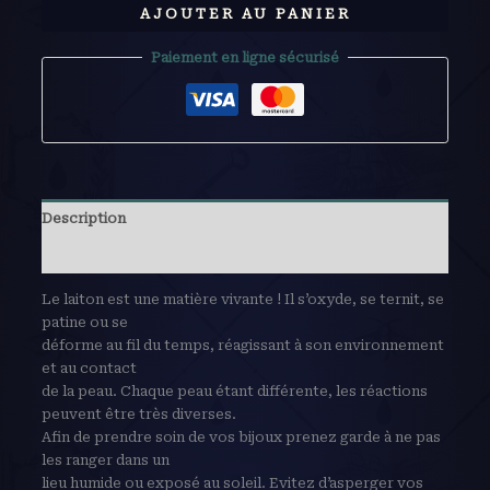
AJOUTER AU PANIER
Paiement en ligne sécurisé
Description
Avis (0)
Le laiton est une matière vivante ! Il s’oxyde, se ternit, se
patine ou se
déforme au fil du temps, réagissant à son environnement
et au contact
de la peau. Chaque peau étant différente, les réactions
peuvent être très diverses.
Afin de prendre soin de vos bijoux prenez garde à ne pas
les ranger dans un
lieu humide ou exposé au soleil. Evitez d’asperger vos