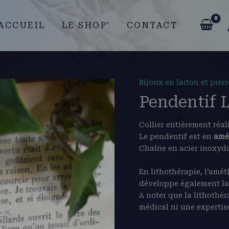
ACCUEIL
LE SHOP’
CONTACT
Bijoux en laiton et pier
quantité
de
Pendentif 
Pendentif
Le
Collier entièrement réal
Passage,
Le pendentif est en
amé
améthyste
Chaîne en acier inoxydab
En lithothérapie, l’amét
développe également la c
A noter que la lithothé
médical ni une expertis