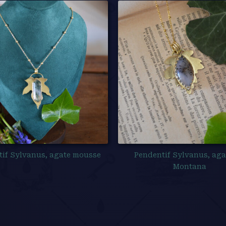
if Sylvanus, agate mousse
Pendentif Sylvanus, aga
Montana