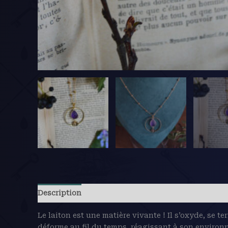
Description
Avis (0)
Le laiton est une matière vivante ! Il s’oxyde, se te
déforme au fil du temps, réagissant à son environ