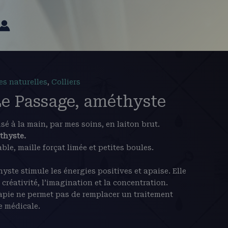
res naturelles
,
Colliers
Le Passage, améthyste
isé à la main, par mes soins, en laiton brut.
thyste
.
le, maille forçat limée et petites boules.
hyste stimule les énergies positives et apaise. Elle
réativité, l’imagination et la concentration.
rapie ne permet pas de remplacer un traitement
e médicale.