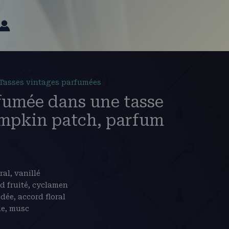
Tasses vintages parfumées
fumée dans une tasse
umpkin patch, parfum
ral, vanillé
d fruité, cyclamen
dée, accord floral
le, musc