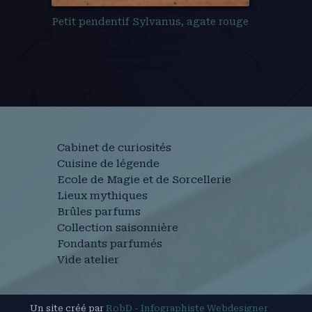
Petit pendentif Sylvanus, agate rouge
Cabinet de curiosités
Cuisine de légende
Ecole de Magie et de Sorcellerie
Lieux mythiques
Brûles parfums
Collection saisonnière
Fondants parfumés
Vide atelier
Un site créé par
RobD - Infographiste Webdesigner