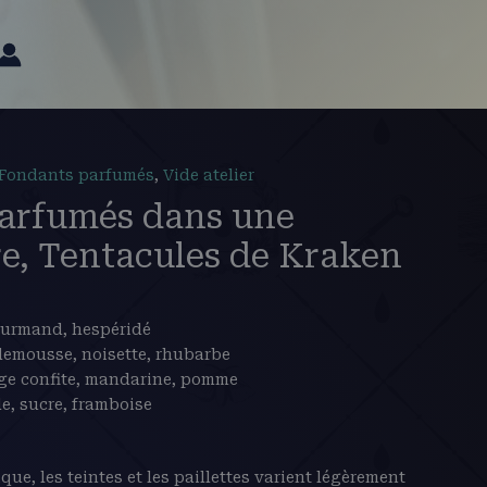
Fondants parfumés
,
Vide atelier
x
arfumés dans une
uel
e, Tentacules de Kraken
0€.
gourmand, hespéridé
lemousse, noisette, rhubarbe
nge confite, mandarine, pomme
le, sucre, framboise
e, les teintes et les paillettes varient légèrement