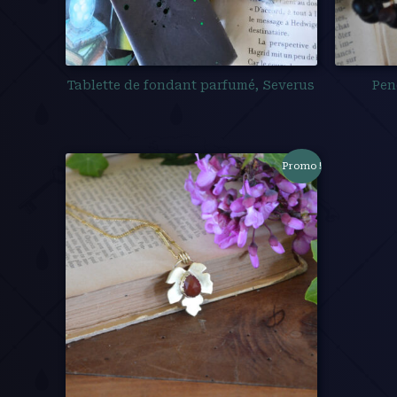
Tablette de fondant parfumé, Severus
Pen
Promo !