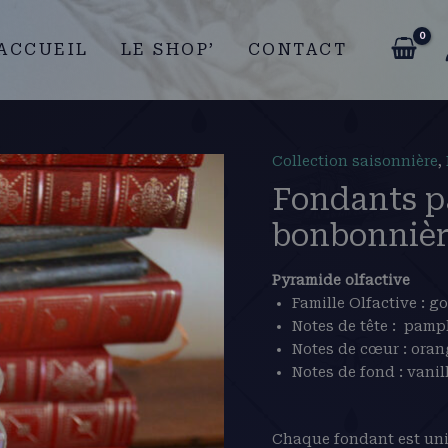
ACCUEIL
LE SHOP’
CONTACT
Le
Le
Collection saisonnière
,
prix
pri
Fondants p
initial
act
bonbonnièr
était :
est :
20.00€.
14.0
Pyramide olfactive
Famille Olfactive : 
Notes de tête : pamp
Notes de cœur : ora
Notes de fond : vanil
Chaque fondant est uniqu