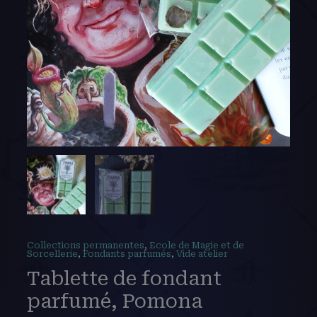
Collections permanentes
,
Ecole de Magie et de
Sorcellerie
,
Fondants parfumés
,
Vide atelier
Tablette de fondant
parfumé, Pomona