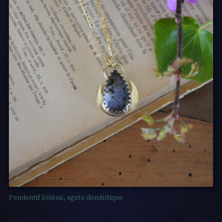
Pendentif Séléné, agate dendritique