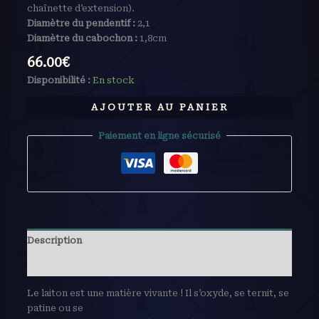
chaînette d’extension).
Diamètre du pendentif :
2,1
Diamètre du cabochon :
1,8cm
66.00
€
Disponibilité :
En stock
AJOUTER AU PANIER
Paiement en ligne sécurisé
Description
Avis (0)
Le laiton est une matière vivante ! Il s’oxyde, se ternit, se
patine ou se